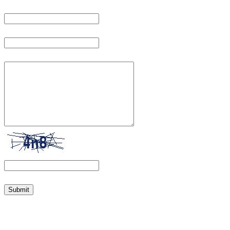
Vase ime:
Email:
Poruka za nas:
Upisite kod koji vidite iznad :
ovde
Da promenite kod? klik
promena